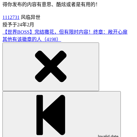
得你发布的内容有意思、酷炫或者是有用的！
1112731
风临异世
授予于24年2月
【世界BOSS】完结撒花，但有限时内容！终章：敞开心扉
其他有该徽章的人（4198）
Invalid date