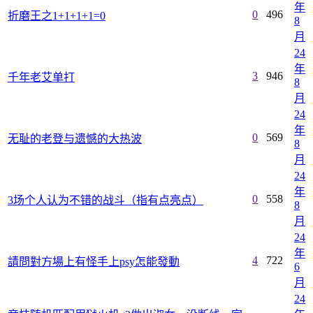
年
0
496
折磨王之1+1+1+1=0
8
月
24
年
3
946
千年老艾单打
8
月
24
年
0
569
无耻的老登与遗憾的大热波
8
月
24
年
0
558
3场个人认为不错的战斗（指有点亮点）
8
月
24
年
4
722
請問對方場上有怪手上psy怎能發動
6
月
24