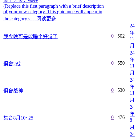
关于分类：视频
(Replace this first paragraph with a brief description
of your new category. This guidance will appear in
the category s…
阅读更多
24
年
0
502
我今晚可是能睡个好觉了
12
月
24
年
0
550
俱舍2战
11
月
24
年
0
530
俱舍战神
11
月
24
年
0
476
集合8月10~25
8
月
24