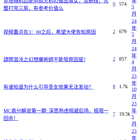
竞技随机匹配用狱火机g2做出淑女，没断线，完
年
0
574
5
整打完三局，有参考价值么
月
24
年
2
679
视频重点在3：00之后，希望大佬告知原因
5
月
24
年
2
857
請問混沌之幻想魔術師不能發原因是?
4
月
23
年
8
1.7k
有谁知道为什么引导圣女效果无法发动？
10
月
23
MC高分解说第一期: 深思熟虑规避后场，极限一
年
7
19.5k
5
回杀！
月
23
年