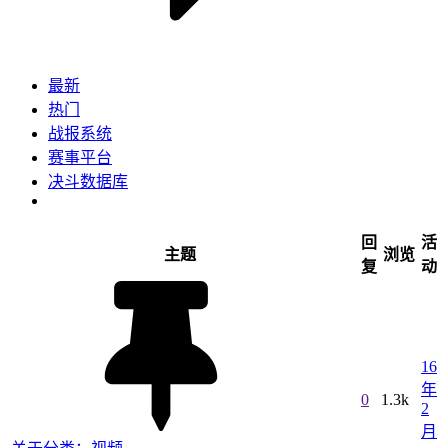
最新
热门
战报系统
赛事平台
决斗数据库
回
活
主题
浏览
复
动
16
年
0
1.3k
2
月