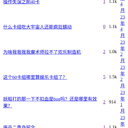
1
1.1k
操作失误之削40卡
4
月
23
年
0
1.1k
什么卡组吃大宇宙人还能疯狂蠕动
4
月
23
年
2
1.0k
为啥我我我我魔术师拉不了欢乐制造机
2
月
23
年
5
1.5k
这个60卡组哪里算娱乐卡组了？
2
月
23
妖船打的那一下不扣血是bug吗？还是哪里有效
年
2
914
1
果？
月
23
年
1
1.1k
废品二重身留念