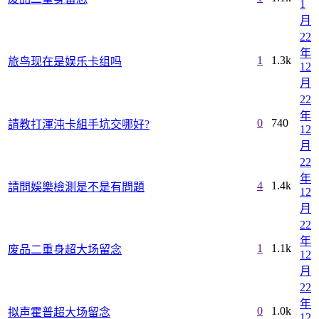
1
月
22
年
1
1.3k
旅鸟现在是娱乐卡组吗
12
月
22
年
0
740
請教打渾沌卡組手坑交哪好?
12
月
22
年
4
1.4k
請問娛樂檢測是不是有問題
12
月
22
年
1
1.1k
废品二重身超大场留念
12
月
22
年
0
1.0k
拟声霍普超大场留念
12