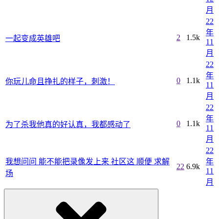
月
22
年
2
1.5k
一起变成英雄吧
11
月
22
年
0
1.1k
你玩儿命且挣扎的样子，刺激！
11
月
22
年
0
1.1k
为了杀我他真的好认真，我都感动了
11
月
22
我想问问 能不能把录像发上来 社区这 顺便 求解
年
22
6.9k
11
场
月