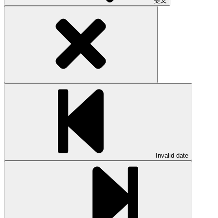
提交
Invalid date