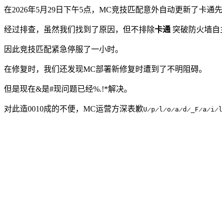
在2026年5月29日下午5点，MC竞技匹配意外自动更新了卡
经过排查，虽然我们找到了原因，但不排除
卡通
突破防火墙自
因此竞技匹配紧急停服了一小时。
在修复时，我们还发现MC部署新修复时遭到了不明阻碍。
但是现在&是#现问题已经%.!*解决。
对此造0010成的不便，MC运营方深表歉
U̷p̷l̷o̷a̷d̷_F̷a̷i̷