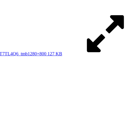
7TL4Q6_tmb
1280×800 127 KB