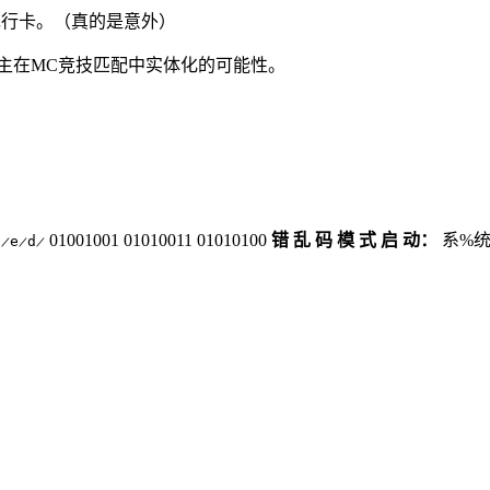
通先行卡。（真的是意外）
主在MC竞技匹配中实体化的可能性。
01001001 01010011 01010100
错 乱 码 模 式 启 动：
系%统
l̷e̷d̷