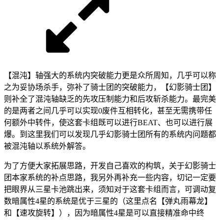
【混沌】轴强大的系统内突破能力更是众所周知，几乎可以称
之为妥协场杀手，弥补了骑士团的突破能力，【幻影骑士团】
则补全了混沌轴缺乏的先攻压制能力和后攻斩杀能力。最完美
的是两者之间几乎可以实现0废件互相转化，甚至无需携带任
何额外中转件，使这套卡组既可以进行BEAT、也可以进行展
爆。到这里我们可以发现几乎幻影骑士团所有的系统内问题都
被混沌轴以系统外解答。
为了方便大家拓展思路，开发自己喜欢的构筑，关于幻影骑士
团本家系统的补点思路，我另外再补充一些内容，切记一定要
把眼界从三星卡池跳出来，须知对于这套卡组而言，可调动复
数暗属性4星的系统是优于三星的（这里点名【弹丸雨幕龙】
和【速攻旋转】），因为暗属性4星是可以直接精准命中终