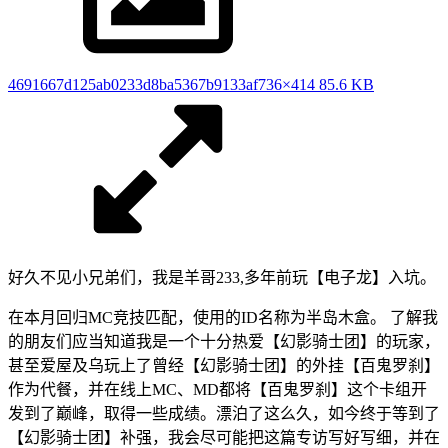
4691667d125ab0233d8ba5367b9133af
736×414 85.6 KB
好久不见小兄弟们，我是羊哥233,多年前玩【电子龙】入坑。
在本月回归MC竞技匹配，使用的ID名称为半岛木盒。 了解我
的朋友们应当知道我是一个十分热爱【幻影骑士团】的玩家，
甚至爱屋及乌玩上了曾经【幻影骑士团】的外挂【百鬼罗刹】
作为代餐，并在线上MC、MD都将【百鬼罗刹】这个卡组开
发到了巅峰，取得一些成绩。漂泊了这么久，如今终于等到了
【幻影骑士团】补强，我会尽可能把这篇专访写好写细，并在