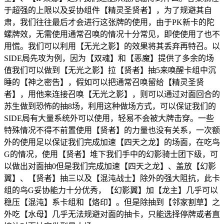
于超强的上限以及妥协组件【精灵圣贤者】，为了规避其自
肃，我们往往最后才会进行这张牌的使用，由于PK新卡的陀
螺牌效，无需使用通常召唤的情况十分常见，即使使用了也不
用慌。我们可以利用【无光之影】的效果将其丢弃再特召。以
SIDE局先攻为例，因为【双魂】和【恶魔】提供了多余的场
值我们可以做到【无光之影】拉【贤者】抽5来唤醒卡组中沉
睡的【神之密告】，假如可以把通常召唤留给【精灵圣贤
者】，用他来连接召唤【无光之影】，则可以通过对面回合的
苏生做到恐怖的抽8场，利用这种做场方式，可以保证我们的
SIDE局有大量系统外可以使用，轻易不会被大牌击穿。一些
特殊情况不得不前置使用【贤者】的力量也没有关系，一次额
外的使用足以保证我们完成加速【四天之龙】的场面，在吃鸟
G的情况，使用【贤者】堆下我们手中的幻影骑士团下级，可
以做出对面抽0但是我们完成加速【四天之龙】、盖放【幻影
翼】、【贤者】抽三以及【混沌战士】除外的强大阻抗，此卡
组的鸟G妥协能力十分优秀，【幻影翼】加【龙主】几乎可以
稳压【混沌】系卡组和【烙印】。但是除抽到【邻家割草】之
外吃【水母】几乎无法规避对面的抽卡，只能选择停牌或者直