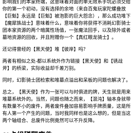
影响我们的本家终端，这意味着对面的单无效系手坑必须交给
你的第一个初动，没有选择的余地（来自百鬼玩家陀螺叠放
【巨魁】永远是【巨魁】被泡影的巨大怨念），那么成功堆下
【魔犀族战士】意味着什么，意味着你将获得不消耗幻影骑士
团本家资源的两个暗属性场值，一张魔法回手，以及除外或者
墓地资源的回收，并且附赠你一个【真红眼龙骑士】。
还记得曾经的【黑天使】堆【彼岸】吗？
两者有相似之处-都以系统外作为链接【黑天使】和【锈战
斧】的桥梁，实际收益却千差万别。
同时，幻影骑士团检索和堆墓点溢出和呆板的问题也解决了。
总之，【黑天使】作为一张可以与时俱进的牌，天生就是用来
堆墓系统外的。当然，问题也随之而来，【混沌】轴本身就带
有数量不小的废件，两者废件叠加容易影响手牌质量，这是所
有人第一个产生的问题，当时我同样也是这么想的，但是当这
两个轴组合、总废件比例竟然可以不升反降。