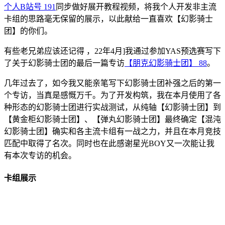
个人B站号
191
同步做好展开教程视频，将我个人开发非主流
卡组的思路毫无保留的展示，以此献给一直喜欢【幻影骑士
团】的你们。
有些老兄弟应该还记得 ，22年4月]我通过参加YAS预选赛写下
了关于幻影骑士团的最后一篇专访
【朋克幻影骑士团】
88
。
几年过去了，如今我又能亲笔写下幻影骑士团补强之后的第一
个专访，当真是感慨万千。为了开发构筑，我在本月使用了各
种形态的幻影骑士团进行实战测试，从纯轴【幻影骑士团】到
【黄金柜幻影骑士团】、【弹丸幻影骑士团】最终确定【混沌
幻影骑士团】确实和各主流卡组有一战之力，并且在本月竞技
匹配中取得了名次。同时也在此感谢星光BOY又一次能让我
有本次专访的机会。
卡组展示