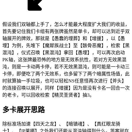
假设我们双轴都上手了，怎么才能最大程度扩大我们的收益，
首先要记住我们卡组有两张牌虽然是单卡，却可以达到近乎双
轴展开的牌效，那就是【愚蠢的埋葬】和【增援】，以【愚
埋】为例，先堆下【魔犀族战士】至【骸骨恶魔】，检索【黑
混沌】，仪式召唤【黑混沌】拿回【愚埋】，可以再次启动
PK轴，这张牌最恐怖的地方是无效系抗性，若对方无效黑混
沌，则是一卡动两卡停，若不无效黑混沌，则可能是一卡动三
卡停，即便吃了两个无效系，也多留下了两个暗属性场值，此
时就算抽一手垃圾，也可以轻松NS任意怪再次进行【斧头】
的连接召唤以展开，同样【增援】因为是没有卡名一回合一次
的老卡，可以回收检索【精灵圣贤者】抽3。
多卡展开思路
除标准场加速【四天之龙】、【暗镇魂】、【真红眼龙骑
士】、【IP莱娜】之外我们还能从混沌轴得到什么。答案就在