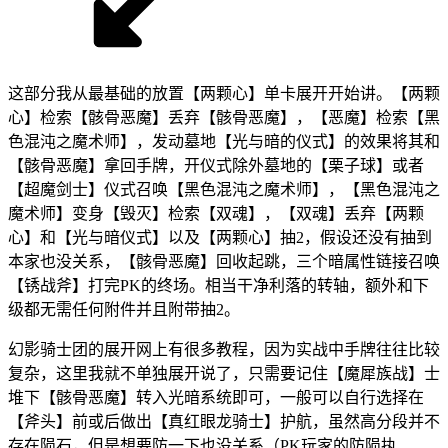
这部分我从最基础的放置【两颗心】单卡展开开始讲。【两颗
心】检索【骸骨恶魔】丢弃【骸骨恶魔】，【恶魔】检索【黑
色混沌之魔术师】，发动墓地【光与暗的仪式】的效果将其和
【骸骨恶魔】拿回手牌，开仪式除外墓地的【栗子球】或者
【超魔剑士】仪式召唤【黑色混沌之魔术师】，【黑色混沌之
魔术师】变身【毁灭】检索【双魂】，【双魂】丢弃【两颗
心】和【光与暗仪式】以及【两颗心】抽2，假设还没有抽到
本家也没关系，【骸骨恶魔】回收起跳，三个暗属性链接召唤
【锈战斧】打完PK的终场。相当干净利落的转轴，额外和下
级都无需任何附件并且附带抽2。
幻影骑士团的展开网上有很多教程，因为实战中手牌往往比较
复杂，这里我就不单独展开说了，只需要记住【魔犀族战】士
堆下【骸骨恶魔】转入光暗系统即可，一般可以自行选择在
【斧头】前或后做出【真红眼龙骑士】护航，虽然高分段并不
存在陨石，但是想要防一下也没关系（PK玩家的防陨执