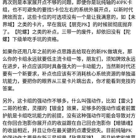
再次则是本家展开点不够的问题，即便你是玩纯轴的40PK卡
组，也不可避免的要找5卡位左右的系统外展开点，以新时代
牌效而言，这些卡位的可选项没有一个是让我满意的，如【未
界域】之类的卡片，早在我玩【朋克PK】的时候就彻底抛弃
了。【陀螺】之类的补点，三带一的废件，却依旧没有【陀
螺】下级单吃手坑的资格。
如果你还用几年之前的补点思路去给现在的新PK做填充，那
么你的卡组永远就要低主流卡组一等，朋友们，须知牌效永远
在进步，补点应该同时具备强大的一卡动能力，当然新时代还
要有一个新要求，补点也应该有不消耗核心系统资源的单独逼
坑能力，要把你的眼界从三星卡片跳出去，你才能看到竞技的
答案。
另外，这卡组的强动作不够多，什么叫强动作，比如【雷火】
二哥的检索，灵摆的【银金】效果，足够多的强动作或者前置
护航是卡组吃坑能力的前提，没有这种强动作可能会导致对方
在你回合泡影你展开点的收益跟在自己回合泡影你【暗镇魂】
的收益相近，并且让你在最关键的点遭受损失。目前纯轴PK
的强动作主要是在新三星超量【敌意死镰】。而且检索和堆墓