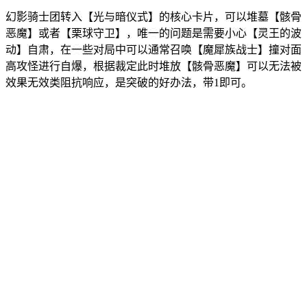
幻影骑士团转入【光与暗仪式】的核心卡片，可以堆墓【骸骨
恶魔】或者【栗球守卫】，唯一的问题是需要小心【灵王的波
动】自肃，在一些对局中可以通常召唤【魔犀族战士】撞对面
高攻怪进行自爆，根据裁定此时堆放【骸骨恶魔】可以无法被
效果无效类阻抗响应，是突破的好办法，带1即可。