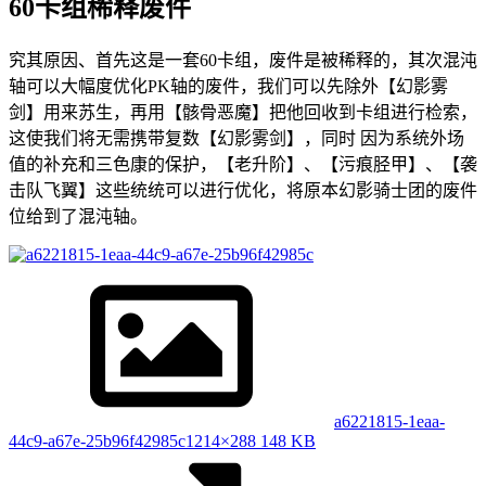
60卡组稀释废件
究其原因、首先这是一套60卡组，废件是被稀释的，其次混沌
轴可以大幅度优化PK轴的废件，我们可以先除外【幻影雾
剑】用来苏生，再用【骸骨恶魔】把他回收到卡组进行检索，
这使我们将无需携带复数【幻影雾剑】，同时 因为系统外场
值的补充和三色康的保护，【老升阶】、【污痕胫甲】、【袭
击队飞翼】这些统统可以进行优化，将原本幻影骑士团的废件
位给到了混沌轴。
a6221815-1eaa-
44c9-a67e-25b96f42985c
1214×288 148 KB