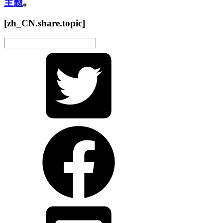
主题
。
[zh_CN.share.topic]