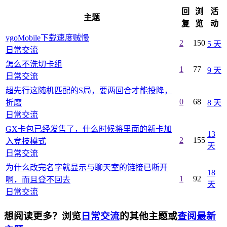
回
浏
活
主题
复
览
动
ygoMobile下载速度贼慢
2
150
5 天
日常交流
怎么不洗切卡组
1
77
9 天
日常交流
超先行这随机匹配的S局，要两回合才能投降，
0
68
折磨
8 天
日常交流
GX卡包已经发售了，什么时候将里面的新卡加
13
2
155
入竞技模式
天
日常交流
为什么改完名字就显示与聊天室的链接已断开
18
1
92
啊，而且登不回去
天
日常交流
想阅读更多？浏览
日常交流
的其他主题或
查阅最新