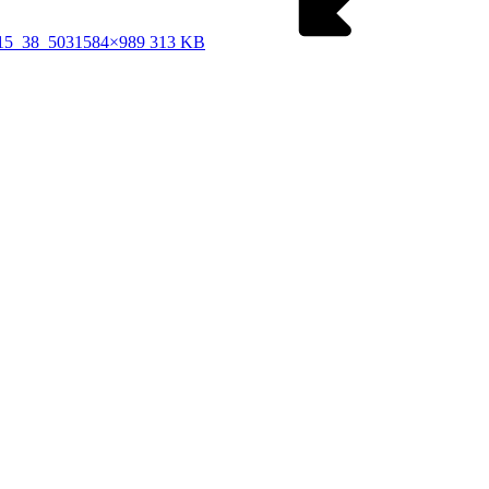
5_38_503
1584×989 313 KB