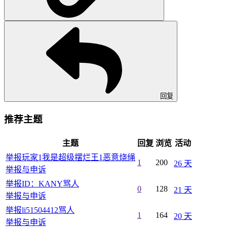
回复
推荐主题
主题
回复
浏览
活动
举报玩家1我是超级摆烂王1恶意烧绳
1
200
26 天
举报与申诉
举报ID：KANY骂人
0
128
21 天
举报与申诉
举报li51504412骂人
1
164
20 天
举报与申诉