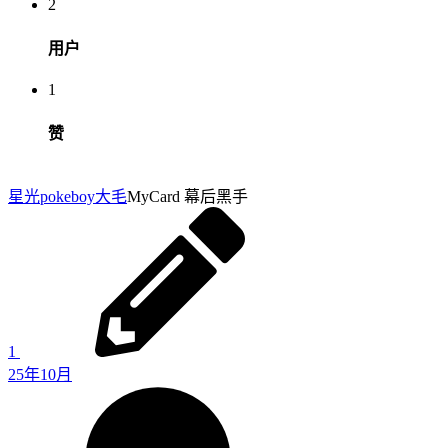
2
用户
1
赞
星光pokeboy
大毛
MyCard 幕后黑手
1
25年10月