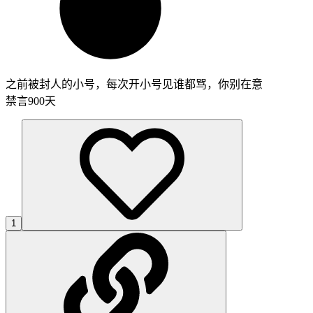
之前被封人的小号，每次开小号见谁都骂，你别在意
禁言900天
1