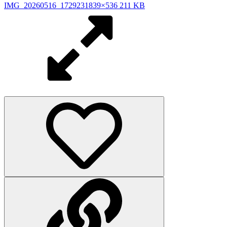
IMG_20260516_172923
1839×536 211 KB