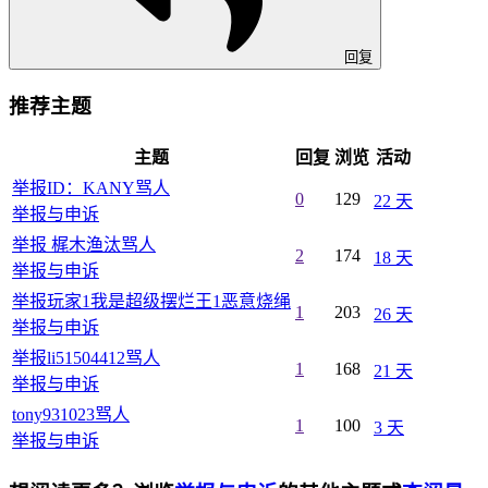
回复
推荐主题
主题
回复
浏览
活动
举报ID：KANY骂人
0
129
22 天
举报与申诉
举报 梶木渔汰骂人
2
174
18 天
举报与申诉
举报玩家1我是超级摆烂王1恶意烧绳
1
203
26 天
举报与申诉
举报li51504412骂人
1
168
21 天
举报与申诉
tony931023骂人
1
100
3 天
举报与申诉