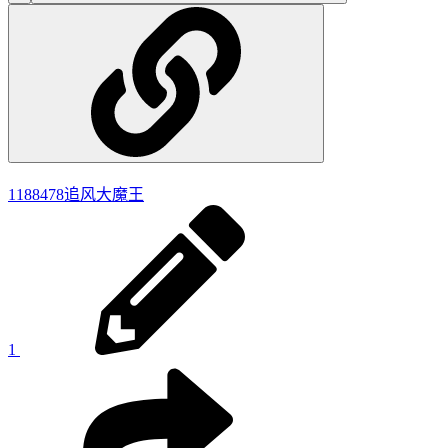
1188478
追风大魔王
1