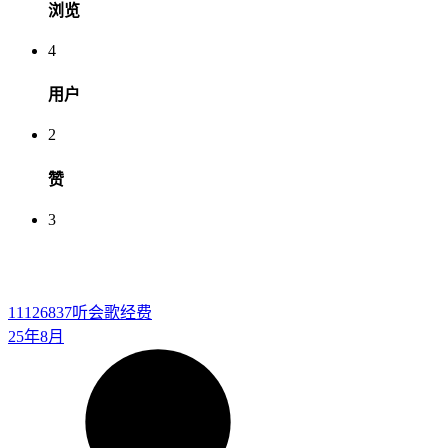
浏览
4
用户
2
赞
3
11126837
听会歌经费
25年8月