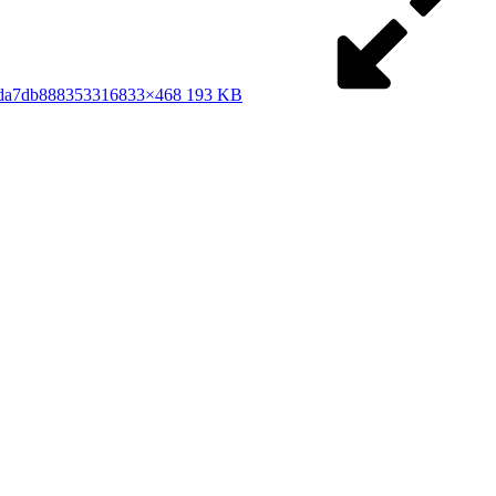
da7db888353316
833×468 193 KB