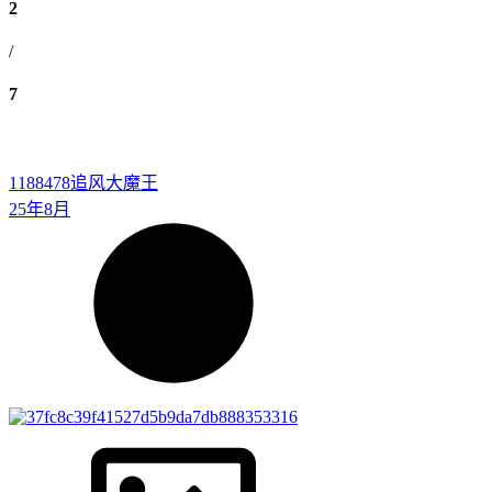
2
/
7
1188478
追风大魔王
25年8月