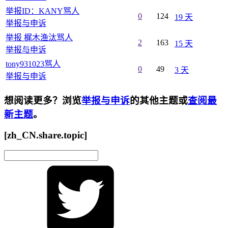
举报ID：KANY骂人
0
124
19 天
举报与申诉
举报 梶木渔汰骂人
2
163
15 天
举报与申诉
tony931023骂人
0
49
3 天
举报与申诉
想阅读更多？浏览
举报与申诉
的其他主题或
查阅最
新主题
。
[zh_CN.share.topic]