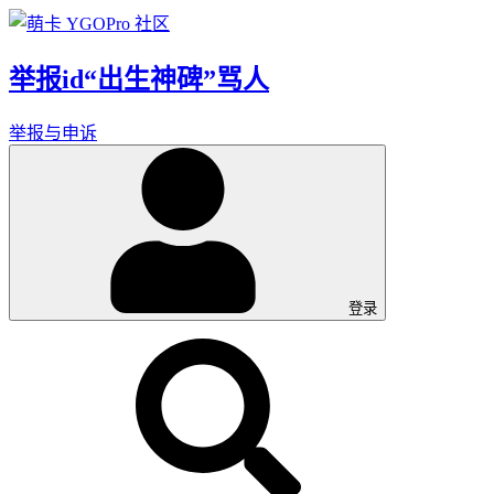
举报id“出生神碑”骂人
举报与申诉
登录