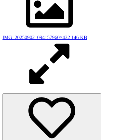
IMG_20250902_094157
960×432 146 KB