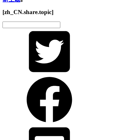
[zh_CN.share.topic]