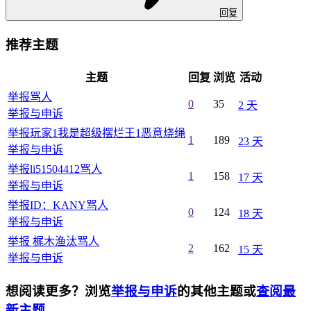
回复
推荐主题
主题
回复
浏览
活动
举报骂人
0
35
2 天
举报与申诉
举报玩家1我是超级摆烂王1恶意烧绳
1
189
23 天
举报与申诉
举报li51504412骂人
1
158
17 天
举报与申诉
举报ID：KANY骂人
0
124
18 天
举报与申诉
举报 梶木渔汰骂人
2
162
15 天
举报与申诉
想阅读更多？浏览
举报与申诉
的其他主题或
查阅最
新主题
。