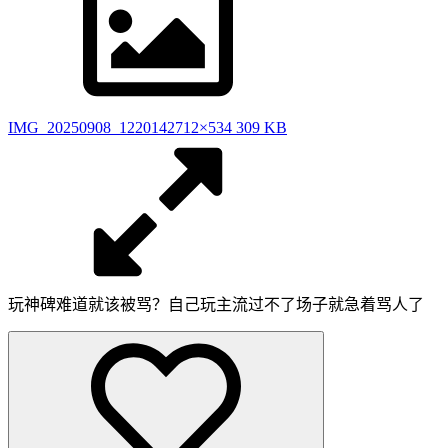
IMG_20250908_122014
2712×534 309 KB
玩神碑难道就该被骂？自己玩主流过不了场子就急着骂人了