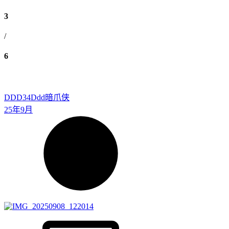
3
/
6
DDD34
Ddd暗爪侠
25年9月