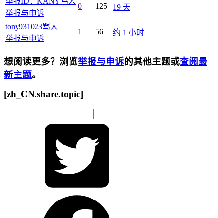
举报ID：KANY骂人
0
125
19 天
举报与申诉
tony931023骂人
1
56
约 1 小时
举报与申诉
想阅读更多？浏览
举报与申诉
的其他主题或
查阅最
新主题
。
[zh_CN.share.topic]