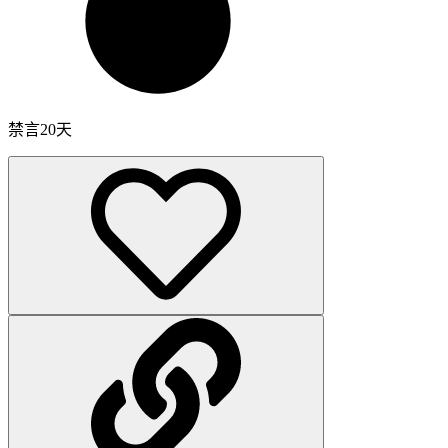
禁言20天