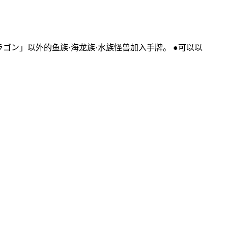
ゴン」以外的鱼族·海龙族·水族怪兽加入手牌。 ●可以以