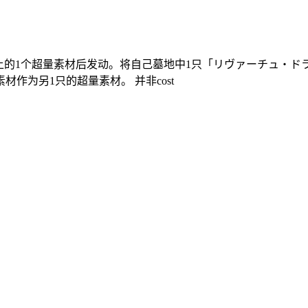
上的1个超量素材后发动。将自己墓地中1只「リヴァーチュ・ドラ
作为另1只的超量素材。 并非cost