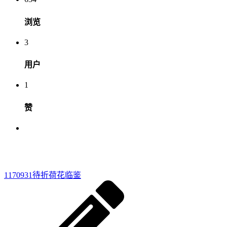
浏览
3
用户
1
赞
1170931
待折荷花临鉴