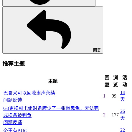
回复
推荐主题
回
浏
活
主题
复
览
动
14
巴哥犬可以回收肃声永续
1
99
天
问题反馈
G3更换副卡组时备牌少了一张幽鬼兔，无法完
26
2
177
成换备被判负
天
问题反馈
22
帝王有BUG