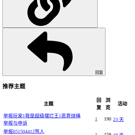
回复
推荐主题
回
浏
主题
活动
复
览
举报玩家1我是超级摆烂王1恶意烧绳
1
190
23 天
举报与申诉
举报li51504412骂人
1
159