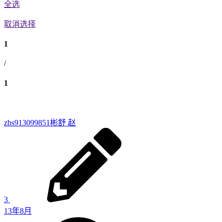
全选
取消选择
1
/
1
zbs913099851
彬舒 赵
3
13年8月