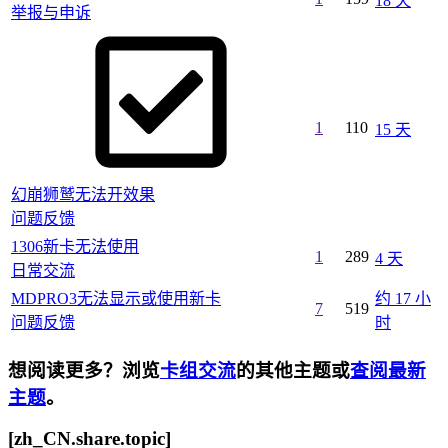
18 天
举报与申诉
1
110
15 天
幻崩狮鹫无法开效果
问题反馈
1306新卡无法使用
1
289
4 天
日常交流
MDPRO3无法显示或使用新卡
约 17 小
7
519
问题反馈
时
想阅读更多？浏览
卡组交流
的其他主题或
查阅最新
主题
。
[zh_CN.share.topic]