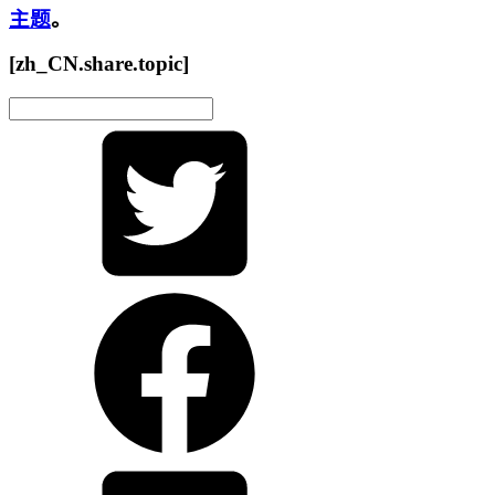
主题
。
[zh_CN.share.topic]