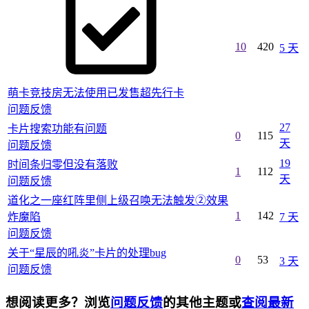
10
420
5 天
萌卡竞技房无法使用已发售超先行卡
问题反馈
27
卡片搜索功能有问题
0
115
天
问题反馈
19
时间条归零但没有落败
1
112
天
问题反馈
道化之一座红阵里侧上级召唤无法触发②效果
1
142
炸魔陷
7 天
问题反馈
关于“星辰的吼炎”卡片的处理bug
0
53
3 天
问题反馈
想阅读更多？浏览
问题反馈
的其他主题或
查阅最新