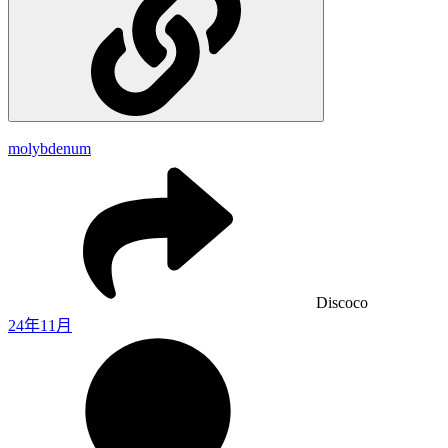
molybdenum
Discoco
24年11月