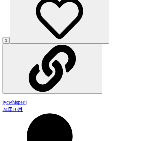
1
iyc
whisperjj
24年10月