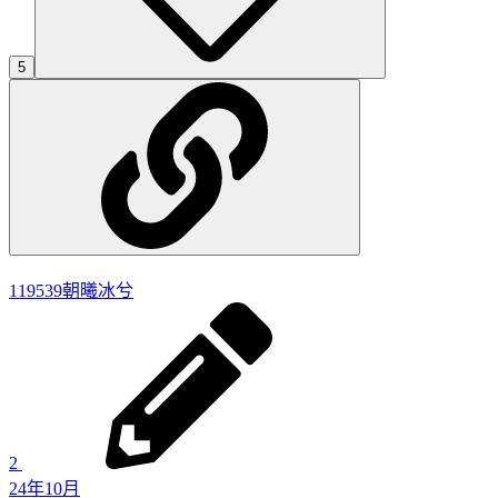
5
119539
朝曦冰兮
2
24年10月