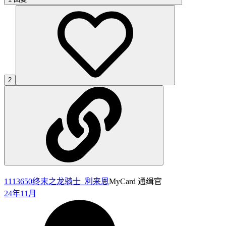
2
1113650
终末之龙骑士_利来恩
MyCard 通缉官
24年11月