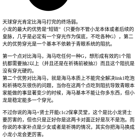
天球穿光肯定比海马打完的终场弱。
小龙的最大的优势是“短链”（只要你不管小龙本体或者后续的
皇脉，几乎是必定有一个穿光作为保底，不吃各种G），第二
大的优势穿光是一个基本不依赖于青眼系统的阻抗。
第一个点对比海马，海马吃任何一种G，想形成有效的1个阻
抗都需要抽2以上（并且还是在祈祷前被抽2）而且这个阻抗是
没有穿光硬的。
第二个优势对比海马，就是海马本质上不能完全解决link1吃泡
和祈祷吃灰很伤的问题，当你在这两个点吃到阻抗导致青眼本
家能做的事显著变少的时候，海马基本不能让你多东西，但小
龙是稳定能多一个穿光。
不过你说的海马+贤士开能c1c2保拿灵堂，这个是比小龙贤士
要厉害的，但也只是正好你是这两卡对面正好是灰不是泡。而
你说的本家补点是少女或者是祈祷的情况，其实你把海马换成
小龙小龙会更厉害。