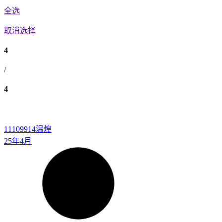
全选
取消选择
4
/
4
11109914
温煌
25年4月