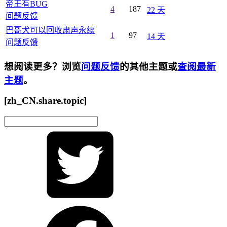
帝王有BUG
4
187
22 天
问题反馈
巴哥犬可以回收肃声永续
1
97
14 天
问题反馈
想阅读更多？浏览
问题反馈
的其他主题或
查阅最新
主题
。
[zh_CN.share.topic]