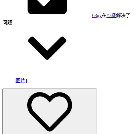
63gy
在
#7楼
解决了
问题
[图片]