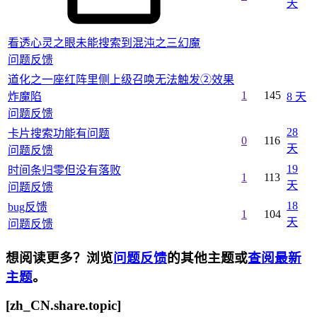
天
看透心灵之眼未能搜索到混沌之三幻魔
问题反馈
道化之一座红阵里侧上级召唤无法触发②效果
1
145
炸魔陷
8 天
问题反馈
28
卡片搜索功能有问题
0
116
天
问题反馈
19
时间条归零但没有落败
1
113
天
问题反馈
18
bug反馈
1
104
天
问题反馈
想阅读更多？浏览
问题反馈
的其他主题或
查阅最新
主题
。
[zh_CN.share.topic]