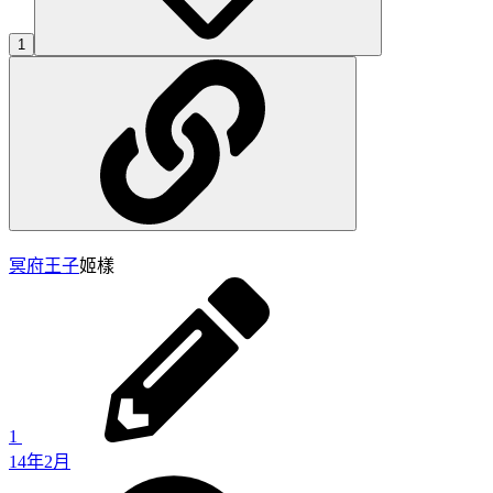
1
冥府王子
姬樣
1
14年2月