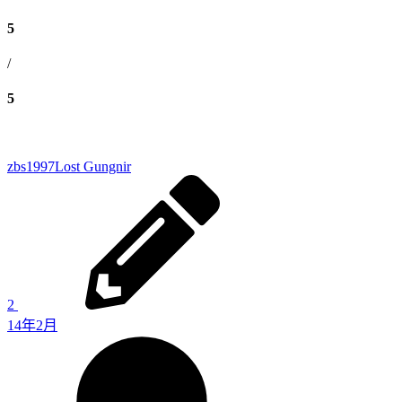
5
/
5
zbs1997
Lost Gungnir
2
14年2月