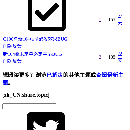
27
1
155
天
C106与新104赋予必发效果BUG
问题反馈
22
新104叠未来皇必定平局BUG
2
188
天
问题反馈
想阅读更多？浏览
已解决
的其他主题或
查阅最新主
题
。
[zh_CN.share.topic]