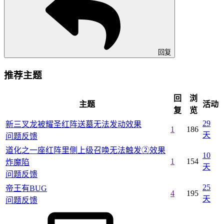
回复
推荐主题
回
浏
主题
活动
复
览
29
新三叉龙被耀圣红阵送墓无法发动效果
1
186
天
问题反馈
道化之一座红阵里侧上级召唤无法触发②效果
10
1
154
炸魔陷
天
问题反馈
25
帝王有BUG
4
195
天
问题反馈