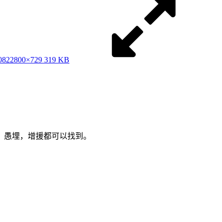
822
800×729 319 KB
，愚埋，增援都可以找到。