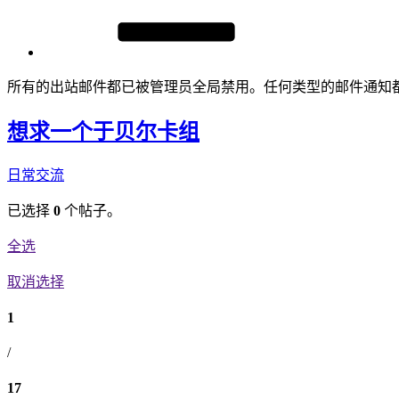
所有的出站邮件都已被管理员全局禁用。任何类型的邮件通知
想求一个于贝尔卡组
日常交流
已选择
0
个帖子。
全选
取消选择
1
/
17