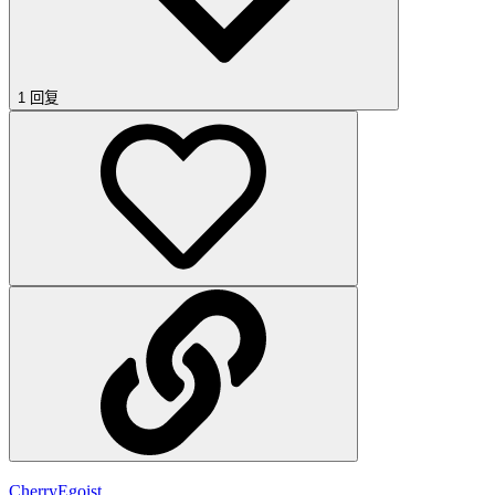
1 回复
CherryEgoist