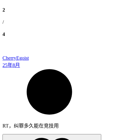
2
/
4
CherryEgoist
25年8月
RT，纠罪多久能在竞技用