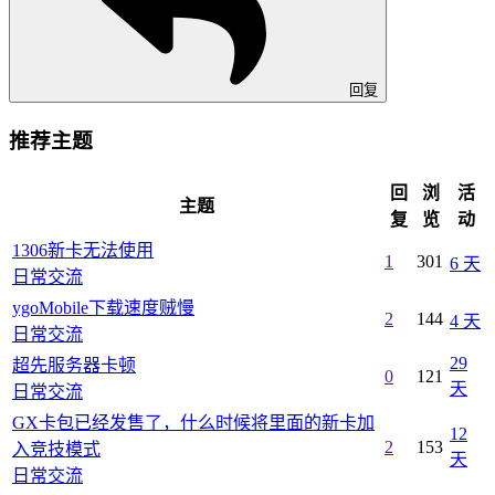
回复
推荐主题
回
浏
活
主题
复
览
动
1306新卡无法使用
1
301
6 天
日常交流
ygoMobile下载速度贼慢
2
144
4 天
日常交流
29
超先服务器卡顿
0
121
天
日常交流
GX卡包已经发售了，什么时候将里面的新卡加
12
2
153
入竞技模式
天
日常交流