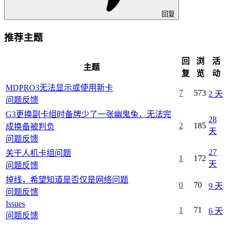
回复
推荐主题
回
浏
活
主题
复
览
动
MDPRO3无法显示或使用新卡
7
573
2 天
问题反馈
G3更换副卡组时备牌少了一张幽鬼兔，无法完
28
2
185
成换备被判负
天
问题反馈
27
关干人机卡组问题
1
172
天
问题反馈
掉线，希望知道是否仅是网络问题
0
70
9 天
问题反馈
Issues
1
71
6 天
问题反馈