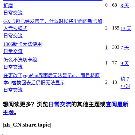
0
68
折磨
8 天
日常交流
GX卡包已经发售了，什么时候将里面的新卡加
2
155
入竞技模式
13 天
日常交流
1306新卡无法使用
1
303
7 天
日常交流
怎么不洗切卡组
1
77
9 天
日常交流
在更改了ygo的ui界面后无法显示ui，而且将原
约 7
2
13
本ui替换回去后仍旧无法显示
小时
日常交流
想阅读更多？浏览
日常交流
的其他主题或
查阅最新
主题
。
[zh_CN.share.topic]