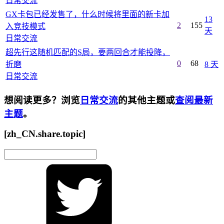
日常交流
GX卡包已经发售了，什么时候将里面的新卡加
13
2
155
入竞技模式
天
日常交流
超先行这随机匹配的S局，要两回合才能投降，
0
68
折磨
8 天
日常交流
想阅读更多？浏览
日常交流
的其他主题或
查阅最新
主题
。
[zh_CN.share.topic]