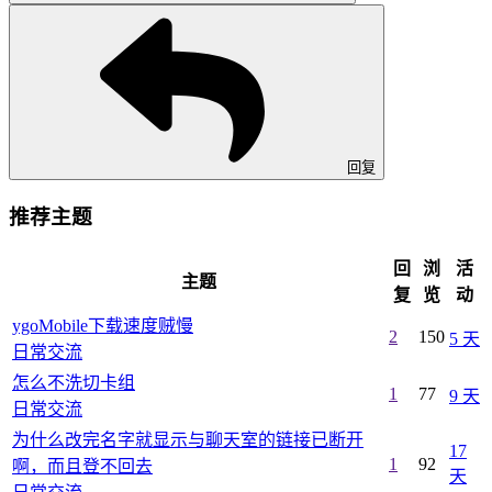
回复
推荐主题
回
浏
活
主题
复
览
动
ygoMobile下载速度贼慢
2
150
5 天
日常交流
怎么不洗切卡组
1
77
9 天
日常交流
为什么改完名字就显示与聊天室的链接已断开
17
1
92
啊，而且登不回去
天