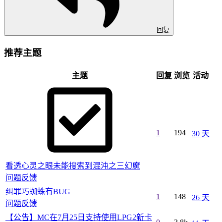
回复
推荐主题
主题
回复
浏览
活动
1
194
30 天
看透心灵之眼未能搜索到混沌之三幻魔
问题反馈
纠罪巧蜘蛛有BUG
1
148
26 天
问题反馈
【公告】MC在7月25日支持使用LPG2新卡