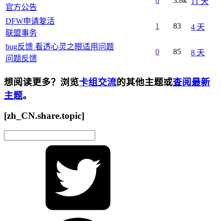
0
3.8k
11 天
官方公告
DFW申请复活
1
83
4 天
联盟事务
bug反馈 看透心灵之眼适用问题
0
85
8 天
问题反馈
想阅读更多？浏览
卡组交流
的其他主题或
查阅最新
主题
。
[zh_CN.share.topic]