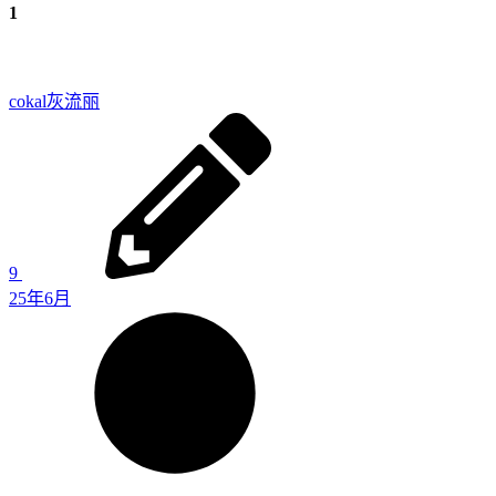
1
cokal
灰流丽
9
25年6月