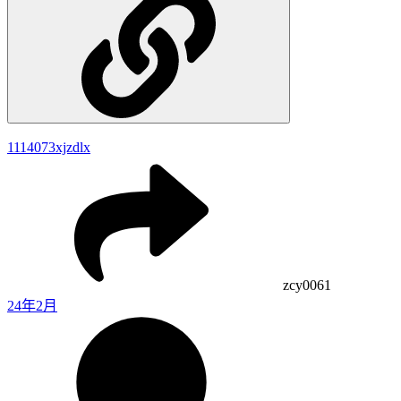
1114073
xjzdlx
zcy0061
24年2月