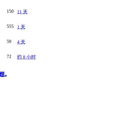
150
11 天
555
1 天
59
4 天
72
约 8 小时
题
。