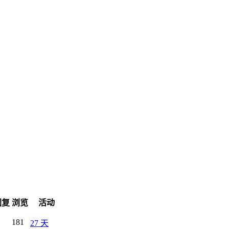
回复
浏览
活动
181
27 天