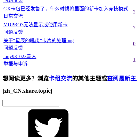
问题反馈
GX卡包已经发售了，什么时候将里面的新卡加入竞技模式
2
日常交流
MDPRO3无法显示或使用新卡
7
问题反馈
关于“星辰的吼炎”卡片的处理bug
0
问题反馈
tony931023骂人
1
举报与申诉
想阅读更多？浏览
卡组交流
的其他主题或
查阅最新主
[zh_CN.share.topic]