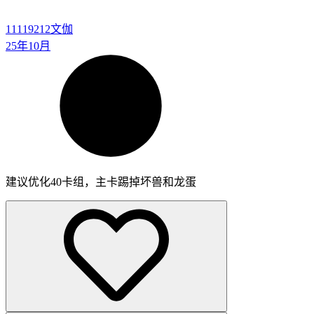
11119212
文伽
25年10月
建议优化40卡组，主卡踢掉坏兽和龙蛋