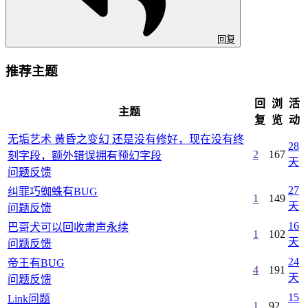
回复
推荐主题
回
浏
活
主题
复
览
动
无垢艺术 黄昏之变幻 还是没有修好，现在没有终
28
2
167
刻字段，额外错误拥有预幻字段
天
问题反馈
27
纠罪巧蜘蛛有BUG
1
149
天
问题反馈
16
巴哥犬可以回收肃声永续
1
102
天
问题反馈
24
帝王有BUG
4
191
天
问题反馈
15
Link问题
1
92