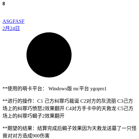
8
ASGFASF
2月24日
**使用的萌卡平台： Windows版 mc平台 ygopro1
**进行的操作：C1 己方纠罪巧裁诞 C2对方的灰流丽 C3己方
场上的纠罪巧愤怒2效果翻开 C4对方手卡中的天救龙 C5己方
场上的纠罪巧蝎子2效果翻开
**期望的结果：结算完成后蝎子效果因为天救龙送墓了一只怪
兽对对方造成900伤害