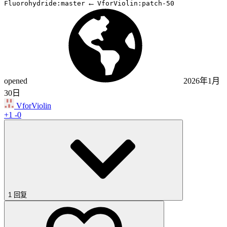
←
Fluorohydride:master
VforViolin:patch-50
opened
2026年1月
30日
VforViolin
+1
-0
1 回复