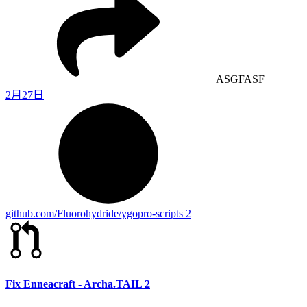
ASGFASF
2月27日
github.com/Fluorohydride/ygopro-scripts
2
Fix Enneacraft - Archa.TAIL
2