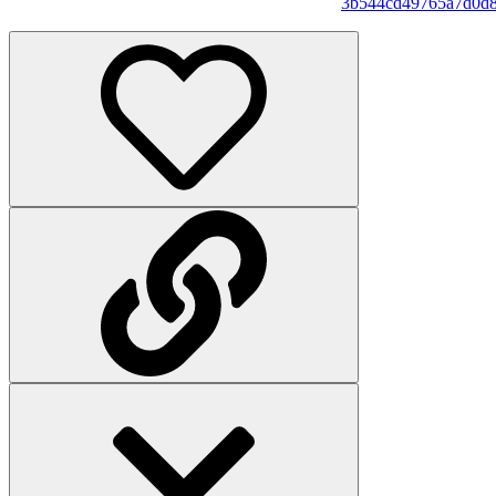
3b544cd49765a7d0d8