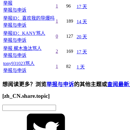
举报
1
96
17 天
举报与申诉
举报ID：喜欢我的导爆吗
1
189
14 天
举报与申诉
举报ID：KANY骂人
0
127
20 天
举报与申诉
举报 梶木渔汰骂人
2
169
17 天
举报与申诉
tony931023骂人
1
82
1 天
举报与申诉
想阅读更多？浏览
举报与申诉
的其他主题或
查阅最新
[zh_CN.share.topic]