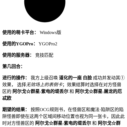
使用的萌卡平台：
Windows版
使用的YGOPro：
YGOPro2
使用的服务器：
竞技匹配
第几回合：
进行的操作：
我方上级召唤
道化的一座 白脸
成功并发动其①
效果， 选择
无效场上的表侧卡
；效果结算时选择在对方怪兽
区的
阿尔戈☆群星-紫电的堤丢尔
和
阿尔戈☆群星-屠龙的厄
忒欧
期望的结果：
按照OCG规则书，在怪兽区和魔法·陷阱区的陷
阱怪兽即使在这两个区域间移动位置也视为同一张卡，因此此
时对方怪兽区的
阿尔戈☆群星-紫电的堤丢尔
和
阿尔戈☆群