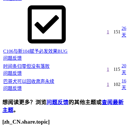
26
1
151
天
C106与新104赋予必发效果BUG
问题反馈
20
时间条归零但没有落败
1
115
天
问题反馈
16
巴哥犬可以回收肃声永续
1
102
天
问题反馈
想阅读更多？浏览
问题反馈
的其他主题或
查阅最新
主题
。
[zh_CN.share.topic]