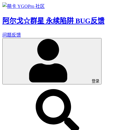
阿尔戈☆群星 永续陷阱 BUG反馈
问题反馈
登录