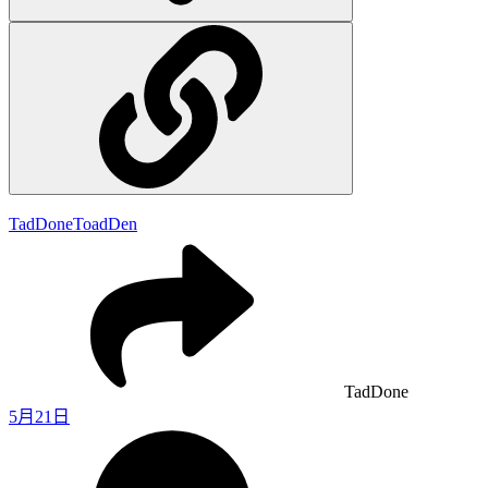
TadDone
ToadDen
TadDone
5月21日