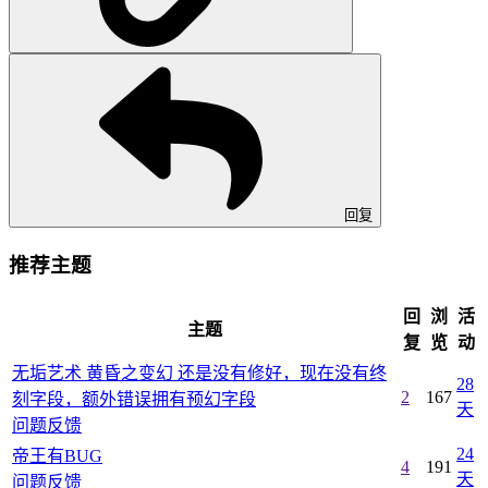
回复
推荐主题
回
浏
活
主题
复
览
动
无垢艺术 黄昏之变幻 还是没有修好，现在没有终
28
2
167
刻字段，额外错误拥有预幻字段
天
问题反馈
24
帝王有BUG
4
191
天
问题反馈