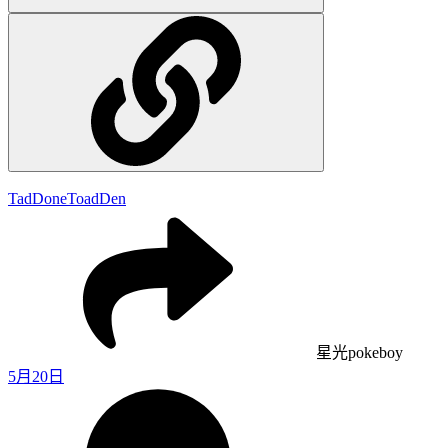
TadDone
ToadDen
星光pokeboy
5月20日