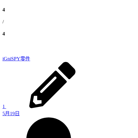
4
/
4
iGniSPY
零件
1
5月19日