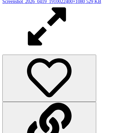
Screenshot_2026_0419_191002
2400×1080 529 KB