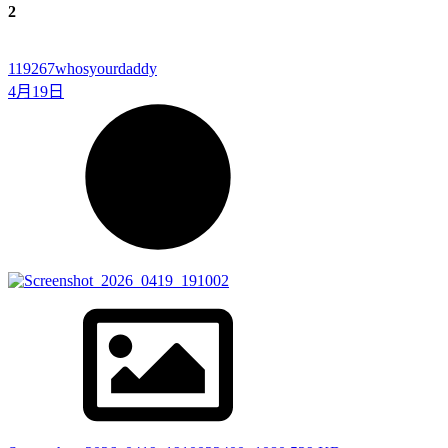
2
119267
whosyourdaddy
4月19日