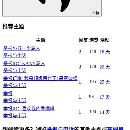
回复
推荐主题
主题
回复
浏览
活动
举报小丑一个骂人
0
148
16 天
举报与申诉
举报ID：KANY骂人
0
128
20 天
举报与申诉
举报玩家1我是超级摆烂王1恶意烧绳
1
195
25 天
举报与申诉
举报
1
98
17 天
举报与申诉
举报ID：喜欢我的导爆吗
1
190
14 天
举报与申诉
想阅读更多？浏览
举报与申诉
的其他主题或
查阅最