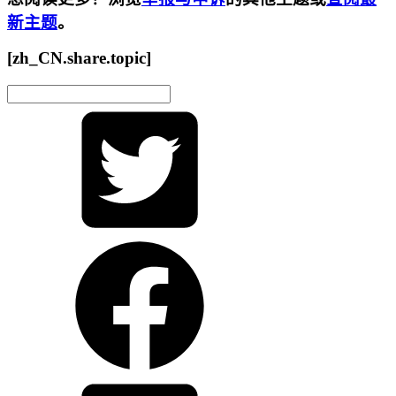
新主题
。
[zh_CN.share.topic]