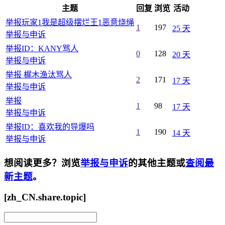
主题
回复
浏览
活动
举报玩家1我是超级摆烂王1恶意烧绳
1
197
25 天
举报与申诉
举报ID：KANY骂人
0
128
20 天
举报与申诉
举报 梶木渔汰骂人
2
171
17 天
举报与申诉
举报
1
98
17 天
举报与申诉
举报ID：喜欢我的导爆吗
1
190
14 天
举报与申诉
想阅读更多？浏览
举报与申诉
的其他主题或
查阅最
新主题
。
[zh_CN.share.topic]