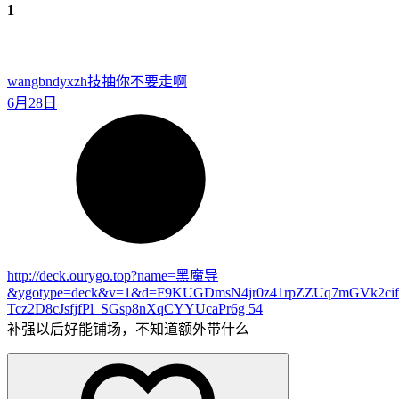
1
wangbndyxzh
技抽你不要走啊
6月28日
http://deck.ourygo.top?name=黑魔导
&ygotype=deck&v=1&d=F9KUGDmsN4jr0z41rpZZUq7mGVk2ci
Tcz2D8cJsfjfPl_SGsp8nXqCYYUcaPr6g
54
补强以后好能铺场，不知道额外带什么