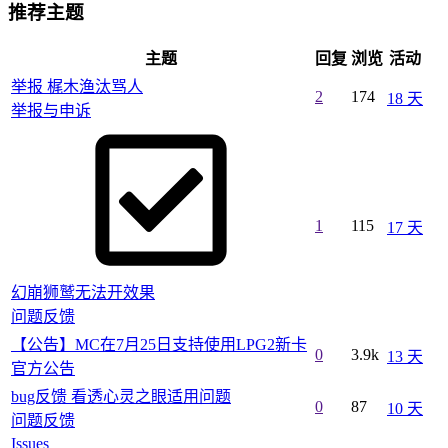
推荐主题
主题
回复
浏览
活动
举报 梶木渔汰骂人
2
174
18 天
举报与申诉
1
115
17 天
幻崩狮鹫无法开效果
问题反馈
【公告】MC在7月25日支持使用LPG2新卡
0
3.9k
13 天
官方公告
bug反馈 看透心灵之眼适用问题
0
87
10 天
问题反馈
Issues