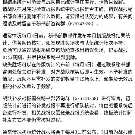
报结果统计可能会与战队自己统计存在差异，请暂且谅解。
请战队在月底时检查战报系统中的战报是否正确，错误战报秘
书部会进行删除不计入数据，请爱惜战队努力的成果，有关问
题请及时留言于秘书部咨询群（675743358）。
通常情况每月3日前，秘书部群邮件发布本月初版战报结果统
计，供各队伍核对，如发现胜负场次与队伍统计场次不符：
负场可以通过战报系统查询功能查找出错误负场，记录战报
ID与截图，并尽快联系秘书部删除。
缺失胜场可以在终版统计公布前（每月5日）通过联系秘书部
咨询处留言进行补发，对方战队核实后即可生效。不予补发的
情况：战队本月需补发的友谊数量于15场以上、逾期及无效战
报的补发次数过于频繁。
战队补发战报需在秘书部咨询群（675743358）进行留言，初
版统计前进行的补发战报不再进行领队核对，将由战报系统后
台进行补发，相关战报仅需登录战报系统查看，终板统计期间
补发方式不变仍需核对过程。
通常情况初版统计战报将会于每月3日前公布，5日前为战报修