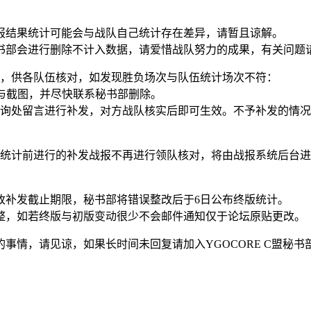
报结果统计可能会与战队自己统计存在差异，请暂且谅解。
会进行删除不计入数据，请爱惜战队努力的成果，有关问题请及时
计，供各队伍核对，如发现胜负场次与队伍统计场次不符：
与截图，并尽快联系秘书部删除。
询处留言进行补发，对方战队核实后即可生效。不予补发的情况
，初版统计前进行的补发战报不再进行领队核对，将由战报系统后
改补发截止期限，秘书部将错误整改后于6日公布终版统计。
整，如若终版与初版变动很少不会邮件通知仅于论坛原贴更改。
，请见谅，如果长时间未回复请加入YGOCORE C盟秘书部咨