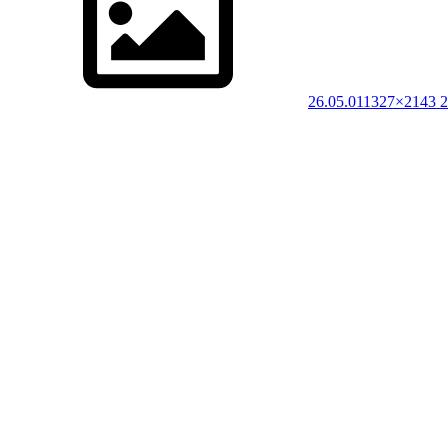
26.05.01
1327×2143 