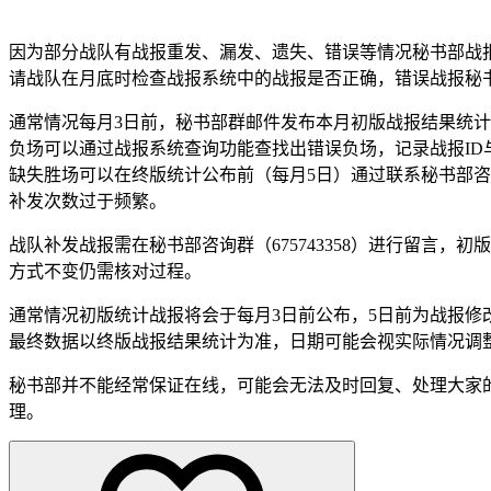
因为部分战队有战报重发、漏发、遗失、错误等情况秘书部战
请战队在月底时检查战报系统中的战报是否正确，错误战报秘书部
通常情况每月3日前，秘书部群邮件发布本月初版战报结果统
负场可以通过战报系统查询功能查找出错误负场，记录战报ID
缺失胜场可以在终版统计公布前（每月5日）通过联系秘书部咨
补发次数过于频繁。
战队补发战报需在秘书部咨询群（675743358）进行留言
方式不变仍需核对过程。
通常情况初版统计战报将会于每月3日前公布，5日前为战报修
最终数据以终版战报结果统计为准，日期可能会视实际情况调
秘书部并不能经常保证在线，可能会无法及时回复、处理大家的事情
理。