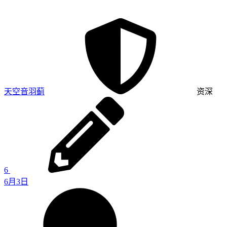
天空音羽蓟
资深
6
6月3日