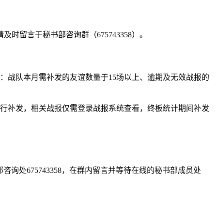
留言于秘书部咨询群（675743358）。
：战队本月需补发的友谊数量于15场以上、逾期及无效战报的
台进行补发，相关战报仅需登录战报系统查看，终板统计期间补发
询处675743358，在群内留言并等待在线的秘书部成员处