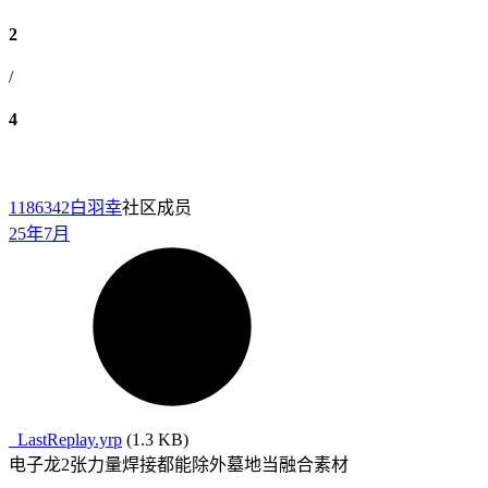
2
/
4
1186342
白羽幸
社区成员
25年7月
_LastReplay.yrp
(1.3 KB)
电子龙2张力量焊接都能除外墓地当融合素材