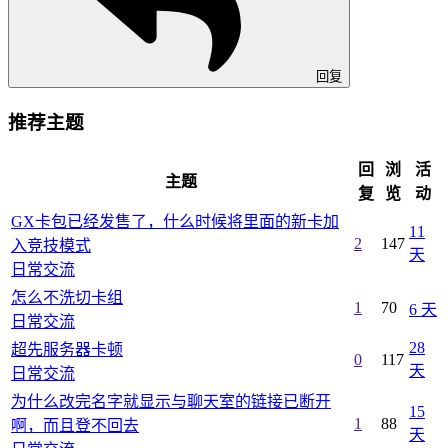
回复
推荐主题
回
浏
活
主题
复
览
动
GX卡包已经发售了，什么时候将里面的新卡加
11
2
147
入竞技模式
天
日常交流
怎么不洗切卡组
1
70
6 天
日常交流
28
超先服务器卡顿
0
117
天
日常交流
为什么改完名字就显示与聊天室的链接已断开
15
1
88
啊，而且登不回去
天