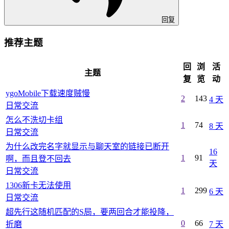
回复
推荐主题
回
浏
活
主题
复
览
动
ygoMobile下载速度贼慢
2
143
4 天
日常交流
怎么不洗切卡组
1
74
8 天
日常交流
为什么改完名字就显示与聊天室的链接已断开
16
1
91
啊，而且登不回去
天
日常交流
1306新卡无法使用
1
299
6 天
日常交流
超先行这随机匹配的S局，要两回合才能投降，
0
66
折磨
7 天