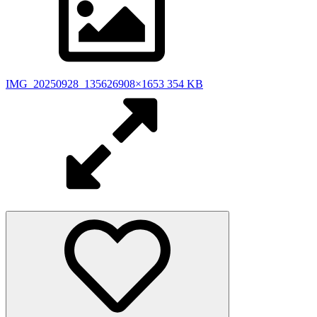
IMG_20250928_135626
908×1653 354 KB