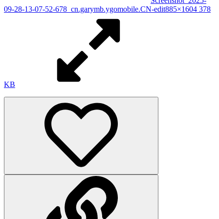
Screenshot_2025-
09-28-13-07-52-678_cn.garymb.ygomobile.CN-edit
885×1604 378
KB