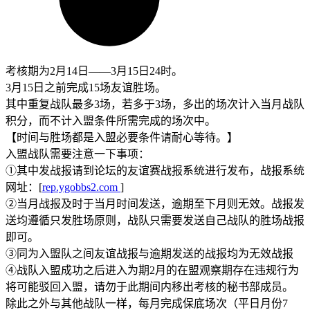
考核期为2月14日——3月15日24时。
3月15日之前完成15场友谊胜场。
其中重复战队最多3场，若多于3场，多出的场次计入当月战队
积分，而不计入盟条件所需完成的场次中。
【时间与胜场都是入盟必要条件请耐心等待。】
入盟战队需要注意一下事项：
①其中发战报请到论坛的友谊赛战报系统进行发布，战报系统
网址：[
rep.ygobbs2.com
]
②当月战报及时于当月时间发送，逾期至下月则无效。战报发
送均遵循只发胜场原则，战队只需要发送自己战队的胜场战报
即可。
③同为入盟队之间友谊战报与逾期发送的战报均为无效战报
④战队入盟成功之后进入为期2月的在盟观察期存在违规行为
将可能驳回入盟，请勿于此期间内移出考核的秘书部成员。
除此之外与其他战队一样，每月完成保底场次（平日月份7