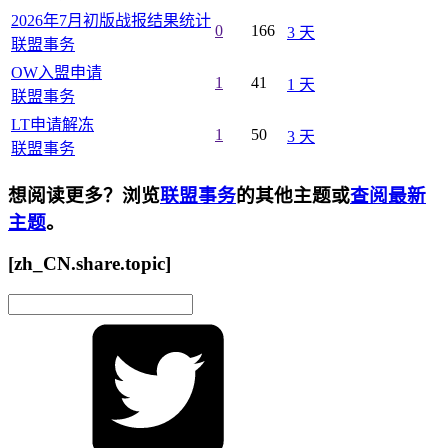
2026年7月初版战报结果统计
0
166
3 天
联盟事务
OW入盟申请
1
41
1 天
联盟事务
LT申请解冻
1
50
3 天
联盟事务
想阅读更多？浏览
联盟事务
的其他主题或
查阅最新
主题
。
[zh_CN.share.topic]