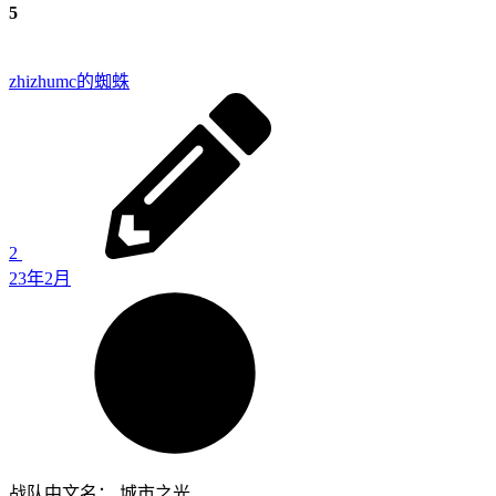
5
zhizhu
mc的蜘蛛
2
23年2月
战队中文名： 城市之光