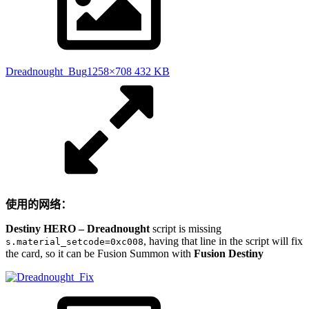
Dreadnought_Bug
1258×708 432 KB
使用的网络：
Destiny HERO – Dreadnought
script is missing
, having that line in the script will fix
s.material_setcode=0xc008
the card, so it can be Fusion Summon with
Fusion Destiny