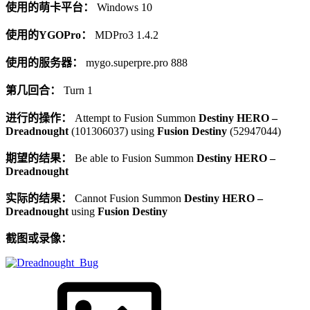
使用的萌卡平台：
Windows 10
使用的YGOPro：
MDPro3 1.4.2
使用的服务器：
mygo.superpre.pro 888
第几回合：
Turn 1
进行的操作：
Attempt to Fusion Summon
Destiny HERO –
Dreadnought
(101306037) using
Fusion Destiny
(52947044)
期望的结果：
Be able to Fusion Summon
Destiny HERO –
Dreadnought
实际的结果：
Cannot Fusion Summon
Destiny HERO –
Dreadnought
using
Fusion Destiny
截图或录像：