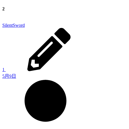
2
SilentSword
1
5月9日