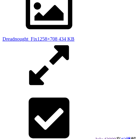
Dreadnought_Fix
1258×708 434 KB