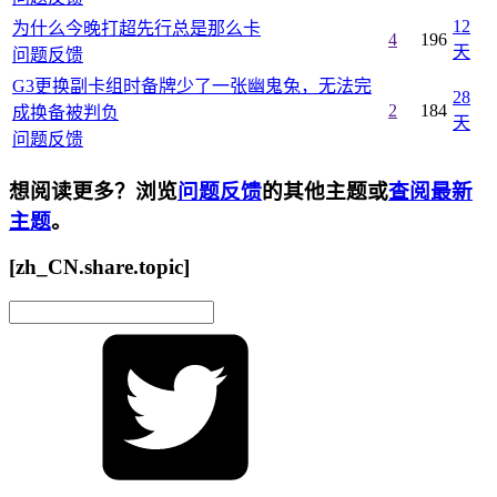
12
为什么今晚打超先行总是那么卡
4
196
天
问题反馈
G3更换副卡组时备牌少了一张幽鬼兔，无法完
28
2
184
成换备被判负
天
问题反馈
想阅读更多？浏览
问题反馈
的其他主题或
查阅最新
主题
。
[zh_CN.share.topic]