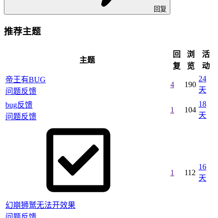
回复
推荐主题
回
浏
活
主题
复
览
动
24
帝王有BUG
4
190
天
问题反馈
18
bug反馈
1
104
天
问题反馈
16
1
112
天
幻崩狮鹫无法开效果
问题反馈