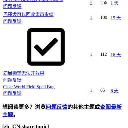
7
556
1 天
问题反馈
巴哥犬可以回收肃声永续
1
100
15 天
问题反馈
1
112
16 天
幻崩狮鹫无法开效果
问题反馈
Clear World Field Spell Bug
1
65
6 天
问题反馈
想阅读更多？浏览
问题反馈
的其他主题或
查阅最新
主题
。
[zh_CN.share.topic]