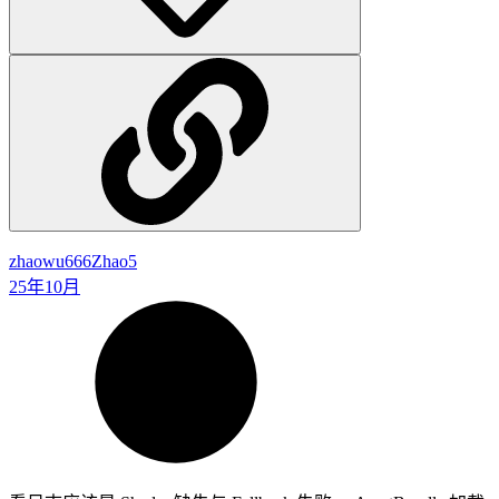
zhaowu666
Zhao5
25年10月