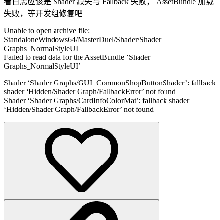
看日志应该是 Shader 缺失与 Fallback 失败， AssetBundle 加载
失败，等开发组修复吧
Unable to open archive file:
StandaloneWindows64/MasterDuel/Shader/Shader
Graphs_NormalStyleUI
Failed to read data for the AssetBundle ‘Shader
Graphs_NormalStyleUI’
Shader ‘Shader Graphs/GUI_CommonShopButtonShader’: fallback
shader ‘Hidden/Shader Graph/FallbackError’ not found
Shader ‘Shader Graphs/CardInfoColorMat’: fallback shader
‘Hidden/Shader Graph/FallbackError’ not found