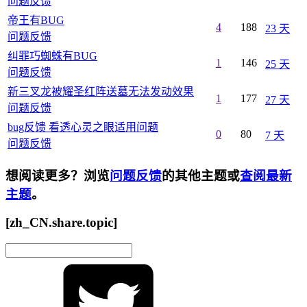
问题反馈
帝王有BUG
4
188
23 天
问题反馈
纠罪巧蜘蛛有BUG
1
146
25 天
问题反馈
新三叉龙被耀圣红阵送墓无法发动效果
1
177
27 天
问题反馈
bug反馈 看透心灵之眼适用问题
0
80
7 天
问题反馈
想阅读更多？浏览
问题反馈
的其他主题或
查阅最新
主题
。
[zh_CN.share.topic]