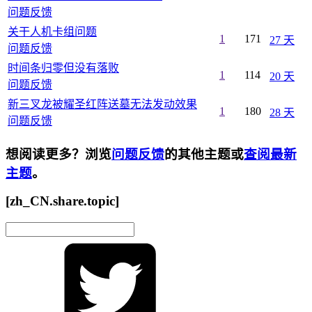
问题反馈
关干人机卡组问题
1
171
27 天
问题反馈
时间条归零但没有落败
1
114
20 天
问题反馈
新三叉龙被耀圣红阵送墓无法发动效果
1
180
28 天
问题反馈
想阅读更多？浏览
问题反馈
的其他主题或
查阅最新
主题
。
[zh_CN.share.topic]