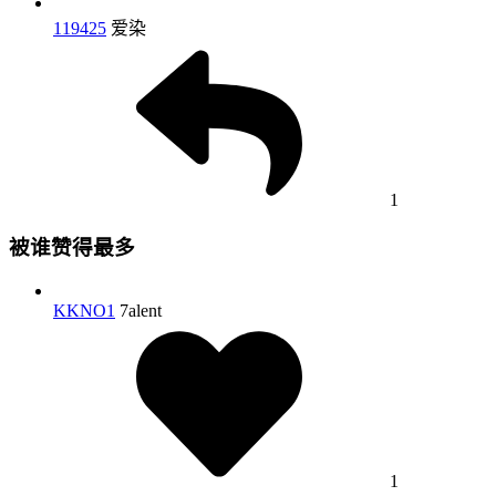
119425
爱染
1
被谁赞得最多
KKNO1
7alent
1