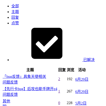
全部
主题
回复
点赞
已解决
主题
回复
浏览
活动
「bug反馈」具象天使相关
2
192
6月29日
问题反馈
【先行卡bug】后攻也能手牌开e4
1
267
6月29日
问题反馈
其他
0
228
5月2日
89