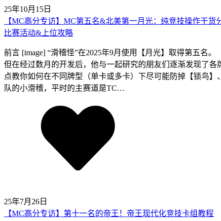
25年10月15日
【MC高分专访】MC第五名&北美第一月光：纯竞技操作干货
比赛活动&上位攻略
前言 [image] “滑稽怪”在2025年9月使用【月光】取
但在经过数月的开发后，他与一起研究的朋友们逐渐发现了各牌
点教你如何在不同牌型（单卡或多卡）下尽可能防掉【锁鸟】、
队的小滑稽，平时的主赛道是TC…
25年7月26日
【MC高分专访】第十一名的帝王！帝王现代化竞技卡组教程