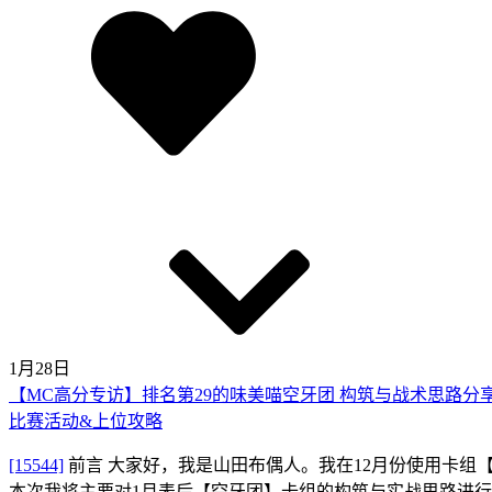
1月28日
【MC高分专访】排名第29的味美喵空牙团 构筑与战术思路分
比赛活动&上位攻略
[15544]
前言 大家好，我是山田布偶人。我在12月份使用卡
本次我将主要对1月表后【空牙团】卡组的构筑与实战思路进行