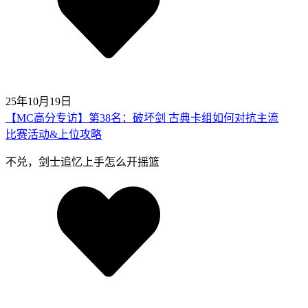
25年10月19日
【MC高分专访】第38名：破坏剑 古典卡组如何对抗主流
比赛活动&上位攻略
不兑，剑士追忆上手怎么开摇篮