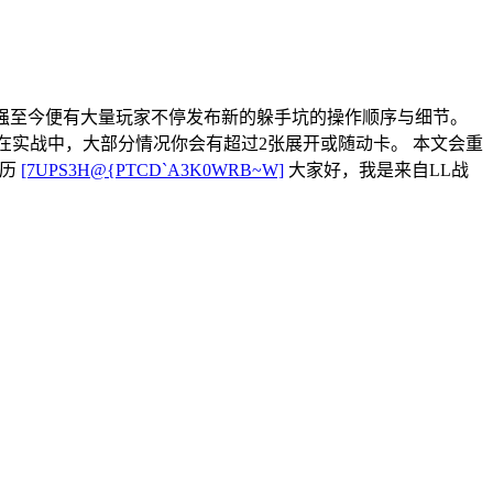
组，从补强至今便有大量玩家不停发布新的躲手坑的操作顺序与细节。
在实战中，大部分情况你会有超过2张展开或随动卡。 本文会重
经历
[7UPS3H@{PTCD`A3K0WRB~W]
大家好，我是来自LL战