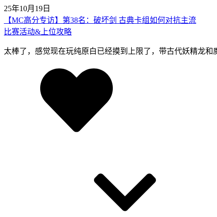
25年10月19日
【MC高分专访】第38名：破坏剑 古典卡组如何对抗主流
比赛活动&上位攻略
太棒了，感觉现在玩纯原白已经摸到上限了，带古代妖精龙和