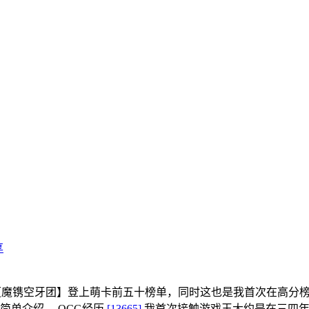
享
组【魔镌空牙团】登上萌卡前五十榜单，同时这也是我首次在高分
简单介绍。 OCG经历
[13665]
我首次接触游戏王大约是在三四年