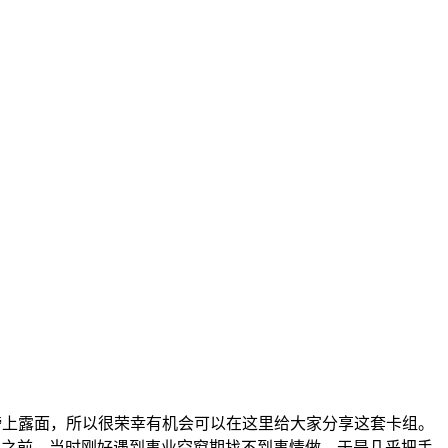
榜上露面，所以很荣幸有机会可以在这里给大家分享这套卡组。
之前。当时刚好遇到事业空窗期找不到事情做，于是几乎把手