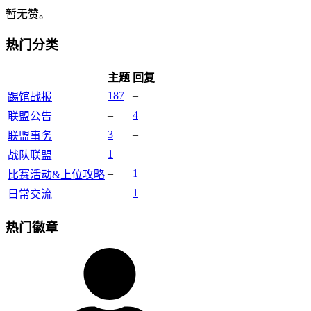
暂无赞。
热门分类
主题
回复
187
–
踢馆战报
–
4
联盟公告
3
–
联盟事务
1
–
战队联盟
–
1
比赛活动&上位攻略
–
1
日常交流
热门徽章