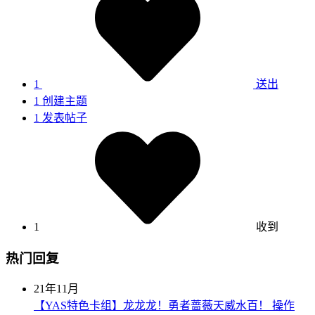
1
送出
1
创建主题
1
发表帖子
1
收到
热门回复
21年11月
【YAS特色卡组】龙龙龙！勇者蔷薇天威水百！ 操作