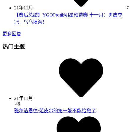
21年11月
·
7
【赛后总结】YGOPro全明星预选赛·十一月：勇皮夺
冠，鸟鸟填海！
更多回复
热门主题
21年11月
·
46
雅尔洁恩德·范皮尔的第一能不能给撤了