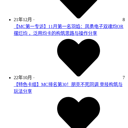
21年12月
·
8
【MC第一专访】11月第一名羽焰：凤勇电子双魂均OR
摆烂均 ，泛用均卡的构筑思路与操作分享
22年10月
·
7
【特色卡组】MC排名第30！朋克不死同调 竞技构筑与
玩法分享