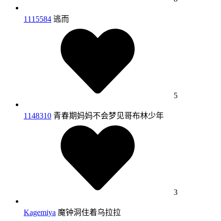
1115584
逃而
5
1148310
青春期妈妈不会梦见哥布林少年
3
Kagemiya
魔钟洞住着乌拉拉