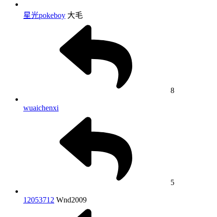
星光pokeboy
大毛
8
wuaichenxi
5
12053712
Wnd2009