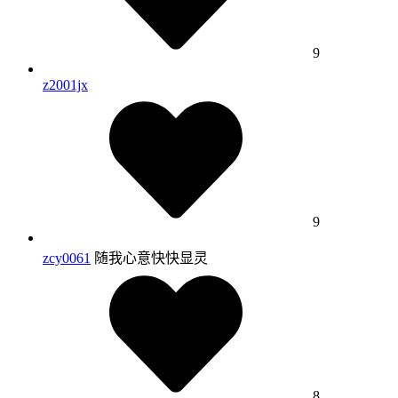
9
z2001jx
9
zcy0061
随我心意快快显灵
8