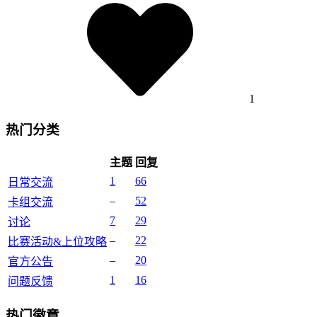
1
热门分类
主题
回复
1
66
日常交流
–
52
卡组交流
7
29
讨论
–
22
比赛活动&上位攻略
–
20
官方公告
1
16
问题反馈
热门徽章